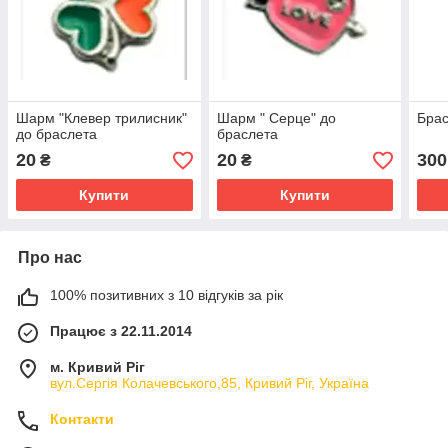
Шарм "Клевер трилисник"
Шарм " Серце" до
Бра
до браслета
браслета
20
20
300
₴
₴
Купити
Купити
Про нас
100% позитивних з 10 відгуків за рік
Працює з 22.11.2014
м. Кривий Ріг
вул.Сергія Колачевського,85, Кривий Ріг, Україна
Контакти