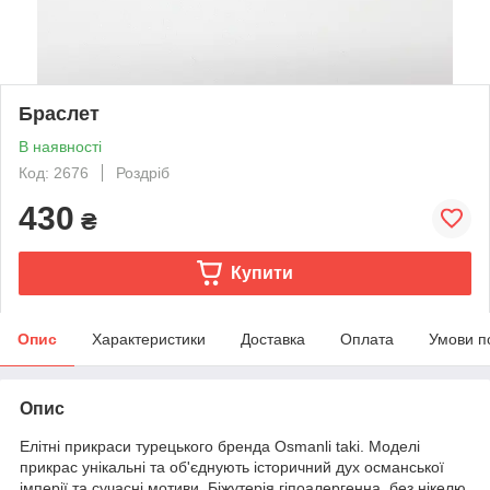
Браслет
В наявності
Код: 2676
Роздріб
430
₴
Купити
Опис
Характеристики
Доставка
Оплата
Умови п
Опис
Елітні прикраси турецького бренда Osmanli taki. Моделі
прикрас унікальні та об'єднують історичний дух османської
імперії та сучасні мотиви. Біжутерія гіпоалергенна, без нікелю