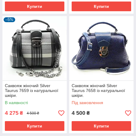
Купити
Купити
–5%
Саквояж жіночий Silver
Саквояж жіночий Silver
Taurus 7659 із натуральної
Taurus 7658 із натуральної
шкіри.
шкіри.
В наявності
Під замовлення
4 275
4 500
₴
₴
4 500 ₴
Купити
Купити