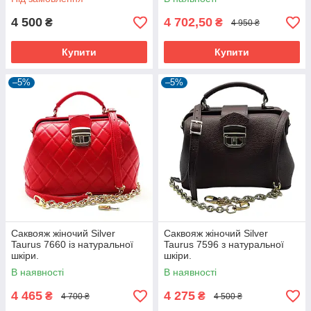
4 500
4 702,50
₴
₴
4 950 ₴
Купити
Купити
–5%
–5%
Саквояж жіночий Silver
Саквояж жіночий Silver
Taurus 7660 із натуральної
Taurus 7596 з натуральної
шкіри.
шкіри.
В наявності
В наявності
4 465
4 275
₴
₴
4 700 ₴
4 500 ₴