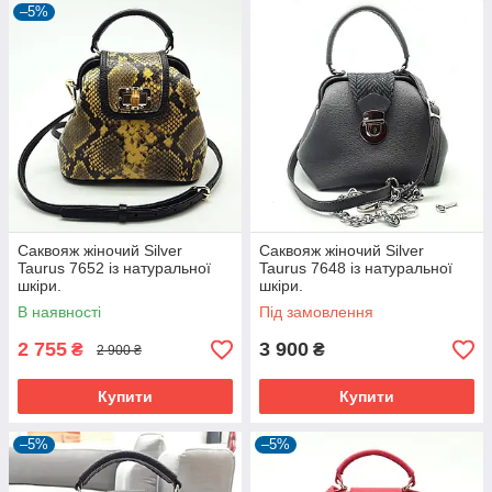
–5%
Саквояж жіночий Silver
Саквояж жіночий Silver
Taurus 7652 із натуральної
Taurus 7648 із натуральної
шкіри.
шкіри.
В наявності
Під замовлення
2 755
3 900
₴
₴
2 900 ₴
Купити
Купити
–5%
–5%