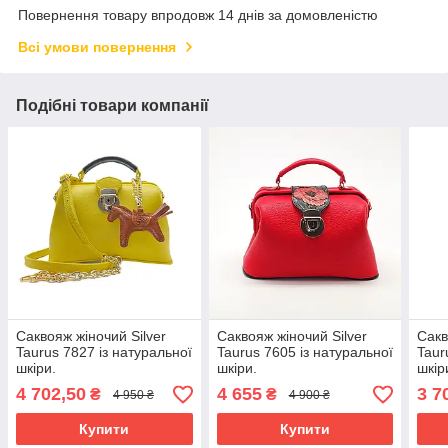
Повернення товару впродовж 14 днів за домовленістю
Всі умови повернення
Подібні товари компанії
Саквояж жіночий Silver
Саквояж жіночий Silver
Сакв
Taurus 7827 із натуральної
Taurus 7605 із натуральної
Taur
шкіри.
шкіри.
шкір
4 702,50
4 655
3 7
₴
₴
4 950 ₴
4 900 ₴
Купити
Купити