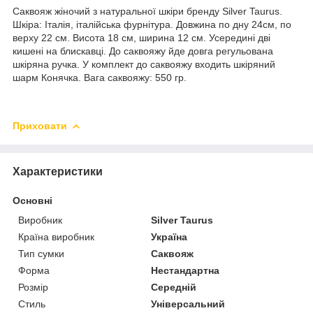
Саквояж жіночий з натуральної шкіри бренду Silver Taurus.
Шкіра: Італія, італійська фурнітура. Довжина по дну 24см, по
верху 22 см. Висота 18 см, ширина 12 см. Усередині дві
кишені на блискавці. До саквояжу йде довга регульована
шкіряна ручка. У комплект до саквояжу входить шкіряний
шарм Конячка. Вага саквояжу: 550 гр.
Приховати
Характеристики
Основні
Виробник
Silver Taurus
Країна виробник
Україна
Тип сумки
Саквояж
Форма
Нестандартна
Розмір
Середній
Стиль
Універсальний