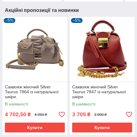
Акційні пропозиції та новинки
–5%
–5%
Саквояж жіночий Silver
Саквояж жіночий Silver
Taurus 7864 із натуральної
Taurus 7847 із натуральної
шкіри.
шкіри.
В наявності
В наявності
4 702,50
3 705
₴
₴
4 950 ₴
3 900 ₴
Купити
Купити