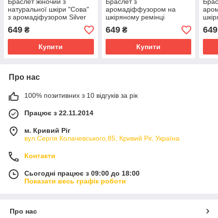
Браслет жіночий з
Браслет з
Брас
натуральної шкіри "Сова"
аромадіффузором на
аро
з аромадіфузором Silver
шкіряному ремінці
шкір
Taurus 9121/3.
649
649
649
₴
₴
Купити
Купити
Про нас
100% позитивних з 10 відгуків за рік
Працює з 22.11.2014
м. Кривий Ріг
вул.Сергія Колачевського,85, Кривий Ріг, Україна
Контакти
Сьогодні працює з 09:00 до 18:00
Показати весь графік роботи
Про нас