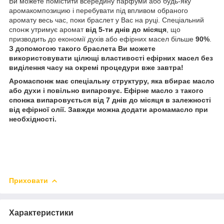
Ви можете помістити всередину парфуми або будь-яку
аромакомпозицию і перебувати під впливом обраного
аромату весь час, поки браслет у Вас на руці. Спеціальний
спонж утримує аромат
від 5-ти днів до місяця
, що
призводить до економії духів або ефірних масел більше
90%
.
З допомогою такого браслета Ви можете
використовувати цілющі властивості ефірних масел без
виділення часу на окремі процедури вже завтра!
Аромаспонж має спеціальну структуру, яка вбирає масло
або духи і повільно випаровує. Ефірне масло з такого
спонжа випаровується від 7 днів до місяця в залежності
від ефірної олії. Завжди можна додати аромамасло при
необхідності.
Приховати
Характеристики