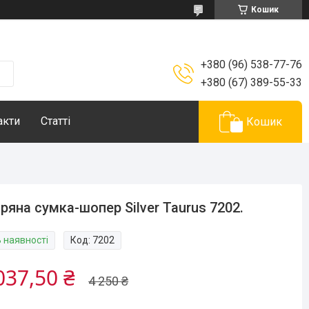
Кошик
+380 (96) 538-77-76
+380 (67) 389-55-33
акти
Статті
Кошик
ряна сумка-шопер Silver Taurus 7202.
В наявності
Код:
7202
037,50 ₴
4 250 ₴