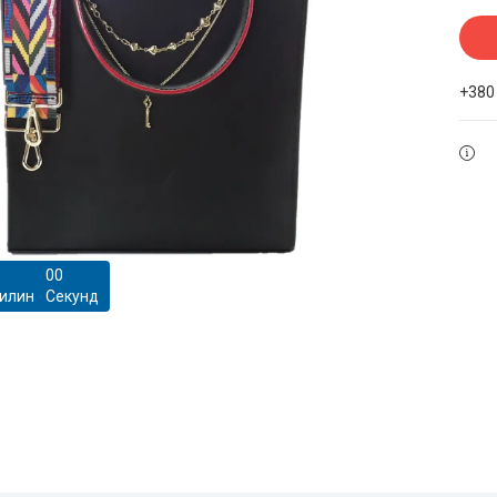
+380
0
0
илин
Секунд