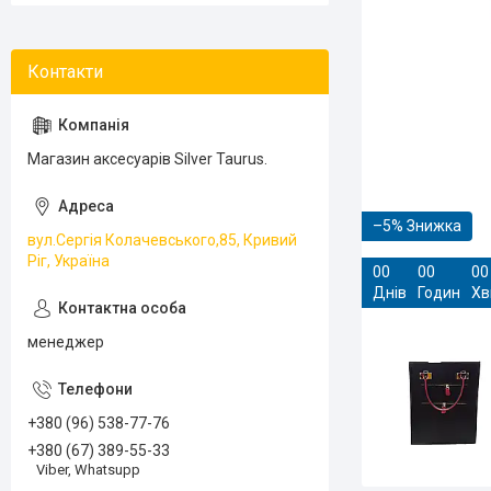
Магазин аксесуарів Silver Taurus.
–5%
вул.Сергія Колачевського,85, Кривий
Ріг, Україна
0
0
0
0
0
0
Днів
Годин
Хв
менеджер
+380 (96) 538-77-76
+380 (67) 389-55-33
Viber, Whatsupp