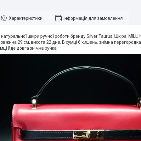
Характеристики
Інформація для замовлення
натуральної шкіри ручної роботи бренду Silver Taurus. Шкіра: MILLI Іт
довжина 29 см, висота 22 див. В сумці 6 кишень, знімна перегородка
мці йде довга знімна ручка.