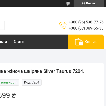
Кошик
+380 (96) 538-77-76
+380 (67) 389-55-33
акти
Статті
Кошик
ка жіноча шкіряна Silver Taurus 7204.
В наявності
Код:
7204
699 ₴