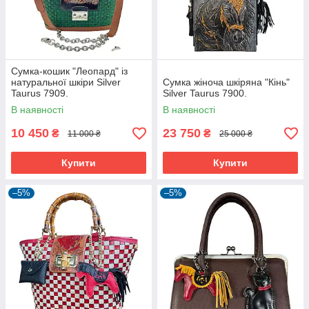
Сумка-кошик "Леопард" із
натуральної шкіри Silver
Сумка жіноча шкіряна "Кінь"
Taurus 7909.
Silver Taurus 7900.
В наявності
В наявності
10 450
23 750
₴
₴
11 000 ₴
25 000 ₴
Купити
Купити
–5%
–5%