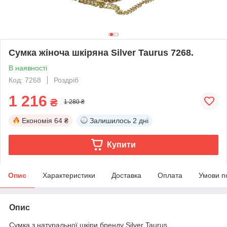
Сумка жіноча шкіряна Silver Taurus 7268.
В наявності
Код: 7268
Роздріб
1 216
₴
1 280 ₴
Економія
64 ₴
Залишилось
2 дні
Купити
Опис
Характеристики
Доставка
Оплата
Умови п
Опис
Сумка з натуральної шкіри бренду Silver Taurus.