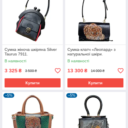
Сумка жіноча шкіряна Silver
Сумка-клатч «Леопард» з
Taurus 7911.
натуральної шкіри.
В наявності
В наявності
3 325
13 300
₴
₴
3 500 ₴
14 000 ₴
Купити
Купити
–5%
–5%