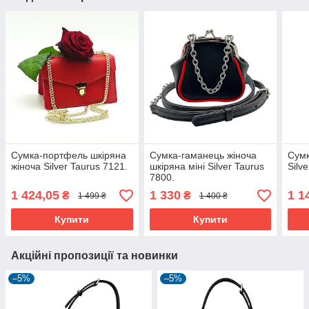
Сумка-портфель шкіряна
Сумка-гаманець жіноча
Сумк
жіноча Silver Taurus 7121.
шкіряна міні Silver Taurus
Silv
7800.
1 424,05
1 330
1 1
₴
₴
1 499 ₴
1 400 ₴
Купити
Купити
Акційні пропозиції та новинки
–5%
–5%