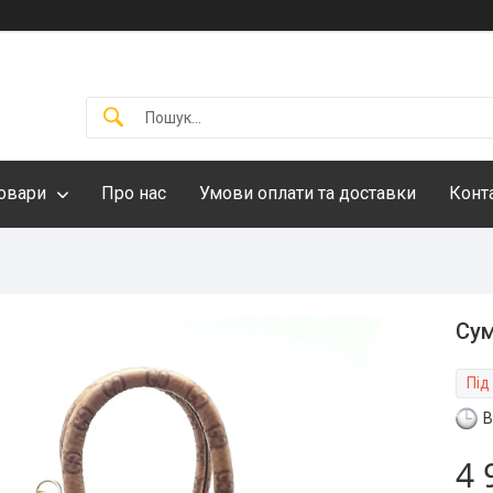
овари
Про нас
Умови оплати та доставки
Конт
Сум
Під
В
4 