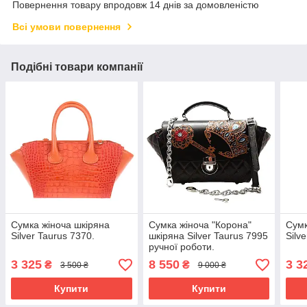
Повернення товару впродовж 14 днів за домовленістю
Всі умови повернення
Подібні товари компанії
Сумка жіноча шкіряна
Сумка жіноча "Корона"
Сумк
Silver Taurus 7370.
шкіряна Silver Taurus 7995
Silv
ручної роботи.
3 325
8 550
3 3
₴
₴
3 500 ₴
9 000 ₴
Купити
Купити