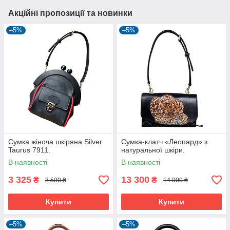
Акційні пропозиції та новинки
–5%
–5%
Сумка жіноча шкіряна Silver
Сумка-клатч «Леопард» з
Taurus 7911.
натуральної шкіри.
В наявності
В наявності
3 325
13 300
₴
₴
3 500 ₴
14 000 ₴
Купити
Купити
–5%
–5%