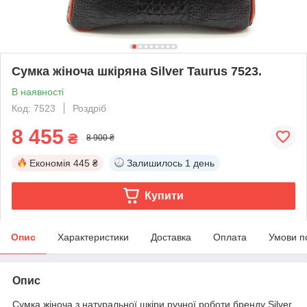
Сумка жіноча шкіряна Silver Taurus 7523.
В наявності
Код: 7523
Роздріб
8 455
₴
8 900 ₴
Економія
445 ₴
Залишилось
1 день
Купити
Опис
Характеристики
Доставка
Оплата
Умови п
Опис
Сумка жіноча з натуральної шкіри ручної роботи бренду Silver