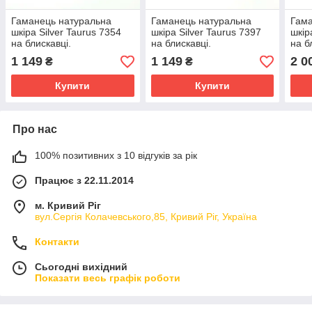
Гаманець натуральна
Гаманець натуральна
Гама
шкіра Silver Taurus 7354
шкіра Silver Taurus 7397
шкір
на блискавці.
на блискавці.
на б
1 149
1 149
2 0
₴
₴
Купити
Купити
Про нас
100% позитивних з 10 відгуків за рік
Працює з 22.11.2014
м. Кривий Ріг
вул.Сергія Колачевського,85, Кривий Ріг, Україна
Контакти
Сьогодні вихідний
Показати весь графік роботи