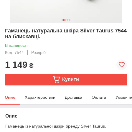
Гаманець натуральна шкіра Silver Taurus 7544
на блискавці.
В наявності
Код: 7544
Роздріб
1 149
₴
Купити
Опис
Характеристики
Доставка
Оплата
Умови п
Опис
Гаманець із натуральної шкіри бренду Silver Taurus.