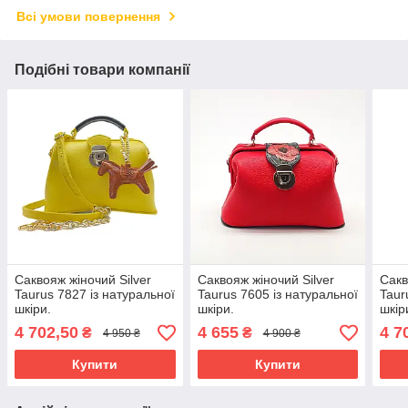
Всі умови повернення
Подібні товари компанії
Саквояж жіночий Silver
Саквояж жіночий Silver
Сакв
Taurus 7827 із натуральної
Taurus 7605 із натуральної
Taur
шкіри.
шкіри.
шкір
4 702,50
4 655
4 7
₴
₴
4 950 ₴
4 900 ₴
Купити
Купити