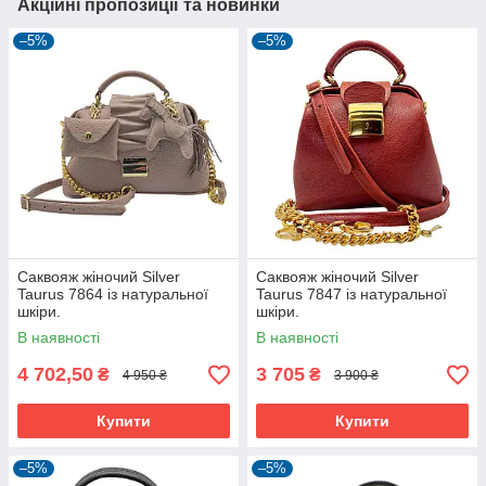
Акційні пропозиції та новинки
–5%
–5%
Саквояж жіночий Silver
Саквояж жіночий Silver
Taurus 7864 із натуральної
Taurus 7847 із натуральної
шкіри.
шкіри.
В наявності
В наявності
4 702,50
3 705
₴
₴
4 950 ₴
3 900 ₴
Купити
Купити
–5%
–5%