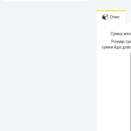
Опис
Сумка жіноча з
Розмір сумки:
сумки йде довг