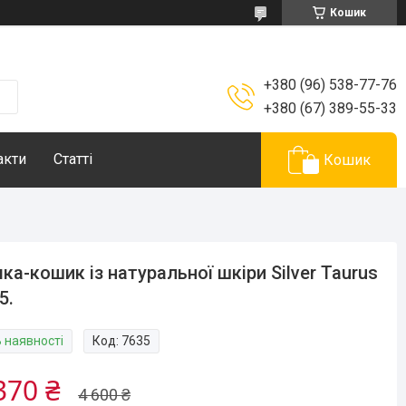
Кошик
+380 (96) 538-77-76
+380 (67) 389-55-33
акти
Статті
Кошик
ка-кошик із натуральної шкіри Silver Taurus
5.
В наявності
Код:
7635
370 ₴
4 600 ₴