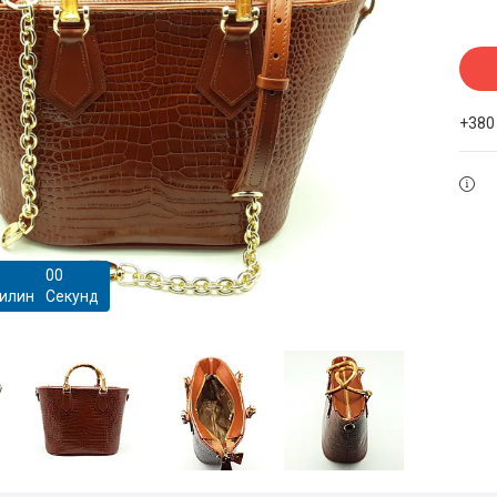
+380
0
0
илин
Секунд