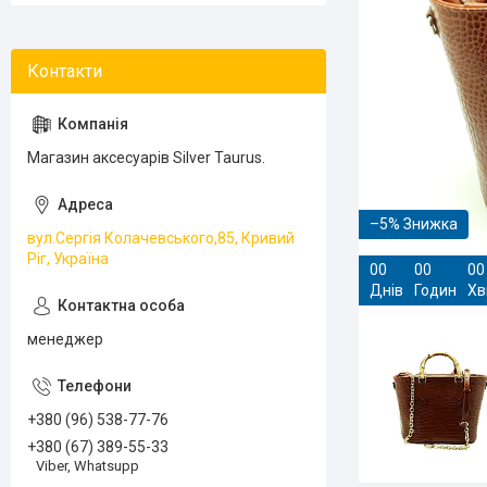
Магазин аксесуарів Silver Taurus.
–5%
вул.Сергія Колачевського,85, Кривий
Ріг, Україна
0
0
0
0
0
0
Днів
Годин
Хв
менеджер
+380 (96) 538-77-76
+380 (67) 389-55-33
Viber, Whatsupp