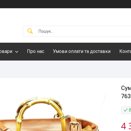
овари
Про нас
Умови оплати та доставки
Конт
Сум
763
4 