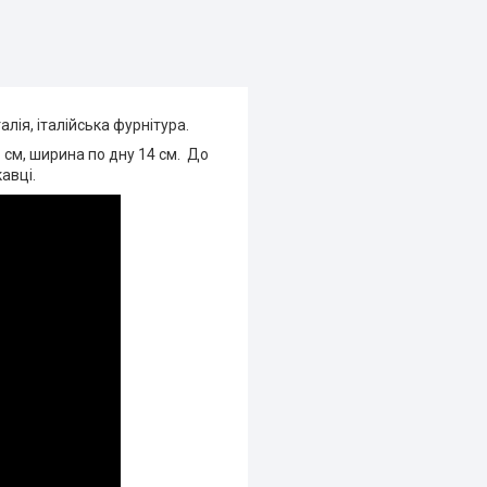
алія, італійська фурнітура.
см, ширина по дну 14 см. До
кавці.