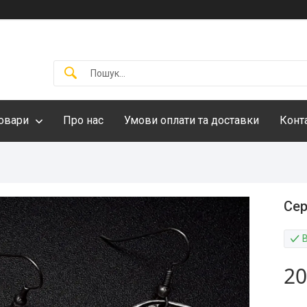
овари
Про нас
Умови оплати та доставки
Конт
Се
20