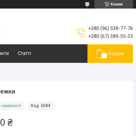
Кошик
+380 (96) 538-77-76
+380 (67) 389-55-33
акти
Статті
Кошик
режки
В наявності
Код:
5044
0 ₴