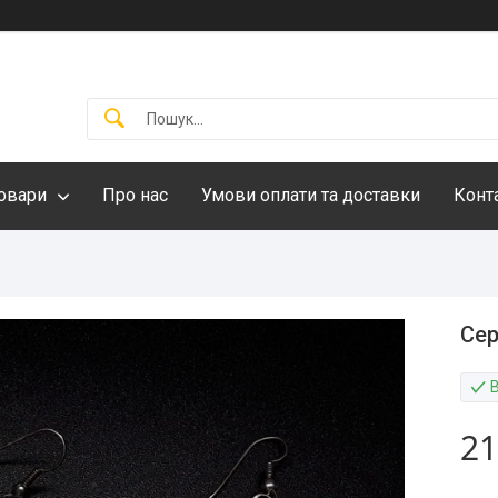
овари
Про нас
Умови оплати та доставки
Конт
Се
21