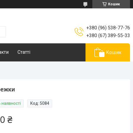
Кошик
+380 (96) 538-77-76
+380 (67) 389-55-33
акти
Статті
Кошик
режки
В наявності
Код:
5084
0 ₴