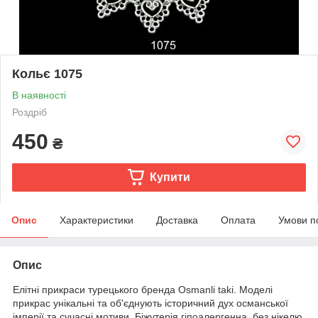
Кольє 1075
В наявності
Роздріб
450
₴
Купити
Опис
Характеристики
Доставка
Оплата
Умови п
Опис
Елітні прикраси турецького бренда Osmanli taki. Моделі
прикрас унікальні та об'єднують історичний дух османської
імперії та сучасні мотиви. Біжутерія гіпоалергенна, без нікелю