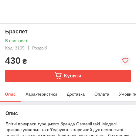
Браслет
В наявності
Код: 3105
Роздріб
430
₴
Купити
Опис
Характеристики
Доставка
Оплата
Умови п
Опис
Елітні прикраси турецького бренда Osmanli taki. Моделі
прикрас унікальні та об'єднують історичний дух османської
імперії та сучасні мотиви. Біжутерія гіпоалергенна, без нікелю