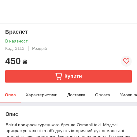
Браслет
В наявності
Код: 3113
Роздріб
450
₴
Купити
Опис
Характеристики
Доставка
Оплата
Умови п
Опис
Елітні прикраси турецького бренда Osmanli taki. Моделі
прикрас унікальні та об'єднують історичний дух османської
імперії та сучасні мотиви. Біжутерія гіпоалергенна, без нікелю