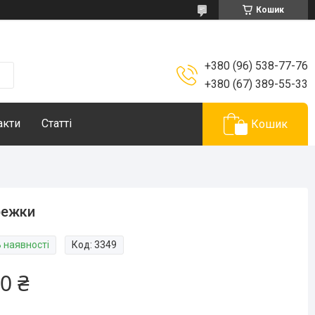
Кошик
+380 (96) 538-77-76
+380 (67) 389-55-33
акти
Статті
Кошик
режки
В наявності
Код:
3349
0 ₴