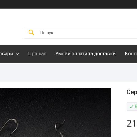
овари
Про нас
Умови оплати та доставки
Конт
Се
21