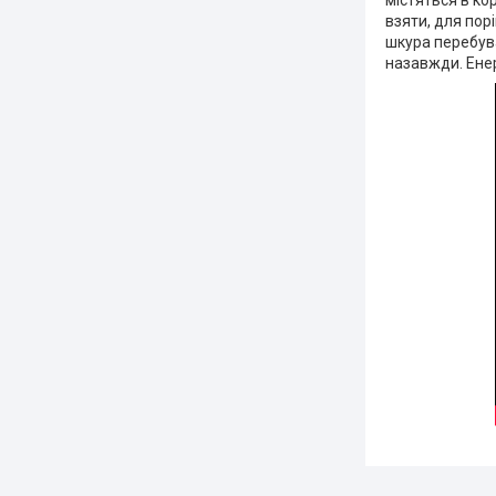
містяться в ко
взяти, для пор
шкура перебува
назавжди. Енер