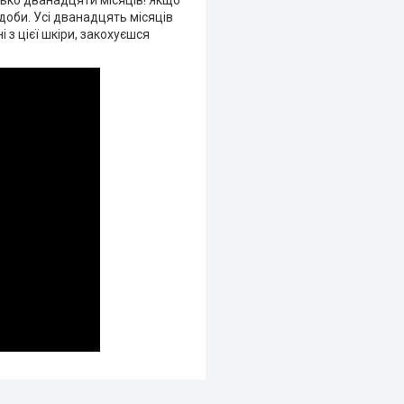
изько дванадцяти місяців! Якщо
доби. Усі дванадцять місяців
 з цієї шкіри, закохуєшся