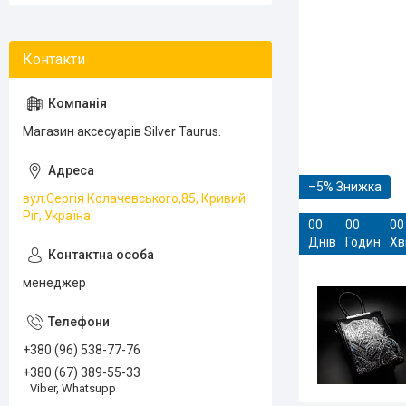
Магазин аксесуарів Silver Taurus.
–5%
вул.Сергія Колачевського,85, Кривий
Ріг, Україна
0
0
0
0
0
0
Днів
Годин
Хв
менеджер
+380 (96) 538-77-76
+380 (67) 389-55-33
Viber, Whatsupp