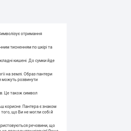
. Символізує отримання
чним тисненням по шкірі та
акладні кишені. До сумки йде
гії на землі. Образ пантери
ни можуть розвинути
ів. Це також символ
ьш корисне. Пантера є знаком
того, що Ви не могли собі й
икористовуються речовини, що