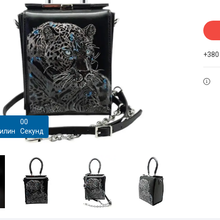
+380
0
0
илин
Секунд