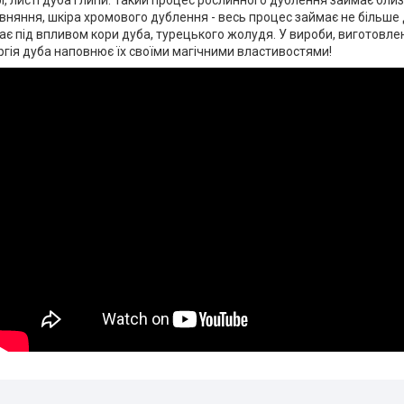
рі, листі дуба і липи. Такий процес рослинного дублення займає бл
івняння, шкіра хромового дублення - весь процес займає не більше 
є під впливом кори дуба, турецького жолудя. У вироби, виготовлені
гія дуба наповнює їх своїми магічними властивостями!