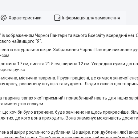
Характеристики
Інформація для замовлення
я" із зображенням Чорної Пантери та всього Всесвіту всередині неї
 свого найвищого "Я".
ена ​​із натуральної шкіри. Зображення Чорної Пантери виконане ру
исом.
довжина 17 см, висота 21.5 см, ширина 12 см. Усередині сумки дві н
іряна ручка.
місячна, містична тварина. Її рухи граціозні, це символ жіночої енер
ву красу, розвинену інтуїцію та мудрість. Люди з силою цієї твари
а тварина, запах якої приємний і привабливий навіть для інших звір
та мистецтва спокуси.
, що хоч би було втрачено, буде замінено на щось прекрасніше, біл
ля тих, до кого вона приходить. Вона знаменує можливість досягти 
ена ​​зі шкіри рослинного дублення. Це шкіра, при дубленні якої в