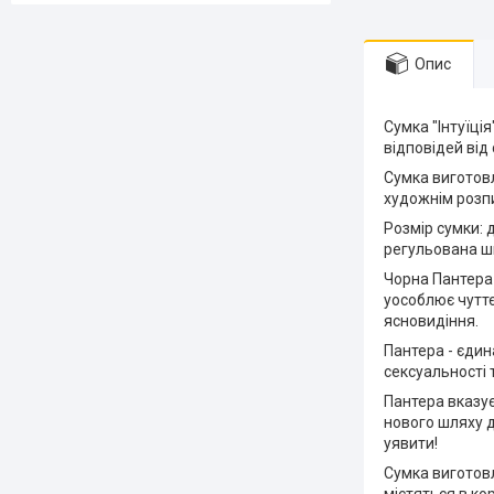
Опис
Сумка "Інтуїці
відповідей від
Сумка виготовл
художнім розп
Розмір сумки: 
регульована шк
Чорна Пантера-
уособлює чуттє
ясновидіння.
Пантера - єдин
сексуальності 
Пантера вказує
нового шляху д
уявити!
Сумка виготовл