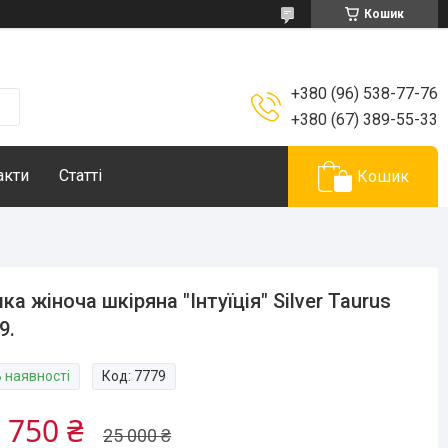
Кошик
+380 (96) 538-77-76
+380 (67) 389-55-33
акти
Статті
Кошик
ка жіноча шкіряна "Інтуїція" Silver Taurus
9.
В наявності
Код:
7779
 750 ₴
25 000 ₴