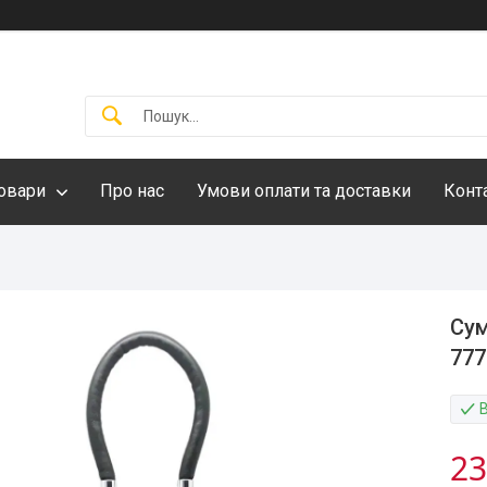
овари
Про нас
Умови оплати та доставки
Конт
Сум
777
23