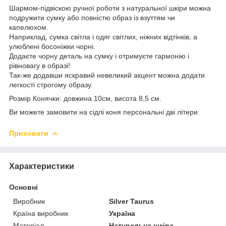
Шармом-підвіскою ручної роботи з натуральної шкіри можна
подружити сумку або повністю образ із взуттям чи
капелюхом.
Наприклад, сумка світла і одяг світлих, ніжних відтінків, а
улюблені босоніжки чорні.
Додаєте чорну деталь на сумку і отримуєте гармонію і
рівновагу в образі!
Так-же додавши яскравий невеликий акцент можна додати
легкості строгому образу.
Розмір Конячки: довжина 10см, висота 8,5 см.
Ви можете замовити на сідлі коня персональні дві літери.
Приховати
Характеристики
Основні
Виробник
Silver Taurus
Країна виробник
Україна
Матеріал
Натуральна шкіра