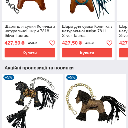
Шарм для сумки Конячка з
Шарм для сумки Конячка з
Шарм
натуральної шкіри 7818
натуральної шкіри 7811
нату
Silver Taurus.
Silver Taurus.
Silve
427,50
427,50
427
₴
₴
450 ₴
450 ₴
Купити
Купити
Акційні пропозиції та новинки
–5%
–5%