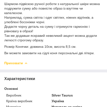
Шармом-підвіскою ручної роботи з натуральної шкіри можна
подружити сумку або повністю образ із взуттям чи
капелюхом.
Наприклад, сумка світла і одяг світлих, ніжних відтінків, а
улюблені босоніжки чорні.
Додаєте чорну деталь на сумку і отримуєте гармонію і
рівновагу в образі!
Так-же додавши яскравий невеликий акцент можна додати
легкості строгому образу.
Розмір Конячки: довжина 10см, висота 8,5 см.
Ви можете замовити на сідлі коня персональні дві літери.
Приховати
Характеристики
Основні
Виробник
Silver Taurus
Країна виробник
Україна
Матеріал
Натуральна шкіра