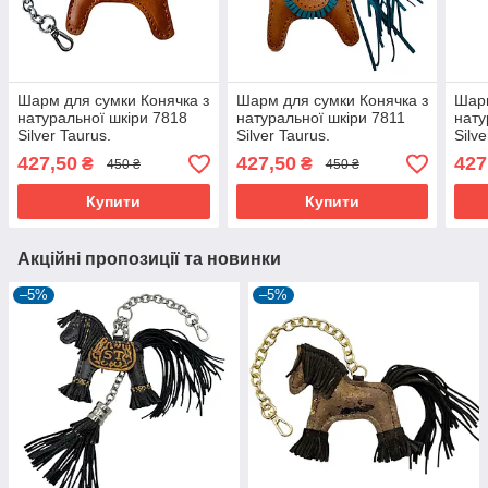
Шарм для сумки Конячка з
Шарм для сумки Конячка з
Шарм
натуральної шкіри 7818
натуральної шкіри 7811
нату
Silver Taurus.
Silver Taurus.
Silve
427,50
427,50
427
₴
₴
450 ₴
450 ₴
Купити
Купити
Акційні пропозиції та новинки
–5%
–5%