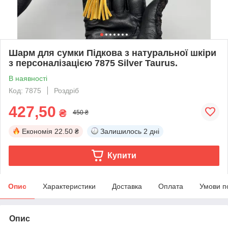
Шарм для сумки Підкова з натуральної шкіри
з персоналізацією 7875 Silver Taurus.
В наявності
Код: 7875
Роздріб
427,50
₴
450 ₴
Економія
22.50 ₴
Залишилось
2 дні
Купити
Опис
Характеристики
Доставка
Оплата
Умови п
Опис