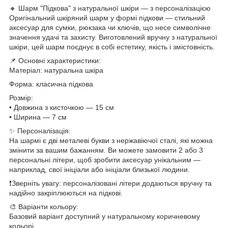
🔸 Шарм "Підкова" з натуральної шкіри — з персоналізацією
Оригінальний шкіряний шарм у формі підкови — стильний
аксесуар для сумки, рюкзака чи ключів, що несе символічне
значення удачі та захисту. Виготовлений вручну з натуральної
шкіри, цей шарм поєднує в собі естетику, якість і змістовність.
📌 Основні характеристики:
Матеріал: натуральна шкіра
Форма: класична підкова
Розмір:
• Довжина з кисточкою — 15 см
• Ширина — 7 см
✨ Персоналізація:
На шармі є дві металеві букви з нержавіючої сталі, які можна
змінити за вашим бажанням. Ви можете замовити 2 або 3
персональні літери, щоб зробити аксесуар унікальним —
наприклад, свої ініціали або ініціали близької людини.
❗️Зверніть увагу: персоналізовані літери додаються вручну та
надійно закріплюються на підкові.
🎨 Варіанти кольору:
Базовий варіант доступний у натуральному коричневому
кольорі.