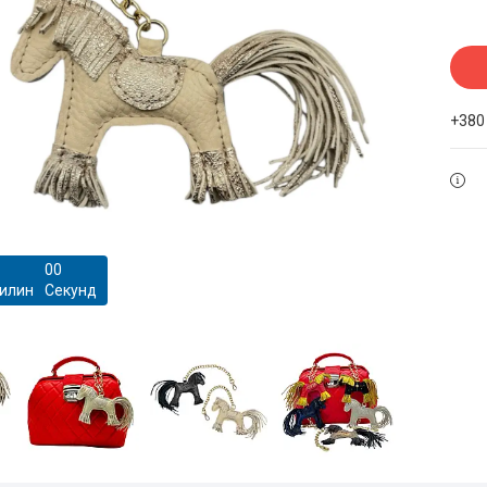
+380
0
0
илин
Секунд