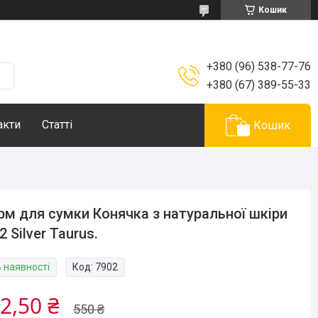
Кошик
+380 (96) 538-77-76
+380 (67) 389-55-33
акти
Статті
Кошик
м для сумки Конячка з натуральної шкіри
2 Silver Taurus.
В наявності
Код:
7902
2,50 ₴
550 ₴