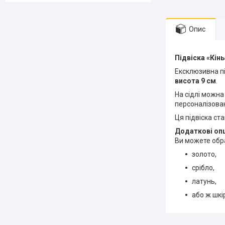
Опис
Підвіска «Кінь
Ексклюзивна пі
висота 9 см
.
На сідлі можна
персоналізовані
Ця підвіска ст
Додаткові опц
Ви можете обра
золото,
срібло,
латунь,
або ж шкі