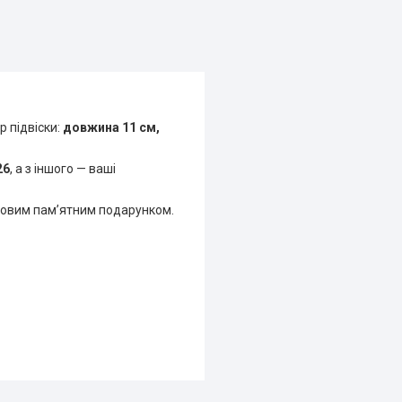
р підвіски:
довжина 11 см,
26
, а з іншого — ваші
удовим пам’ятним подарунком.