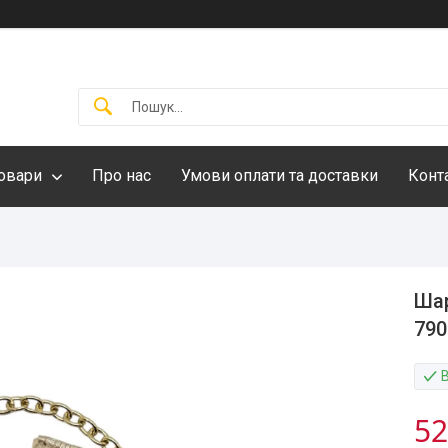
овари
Про нас
Умови оплати та доставки
Конт
Шар
790
52