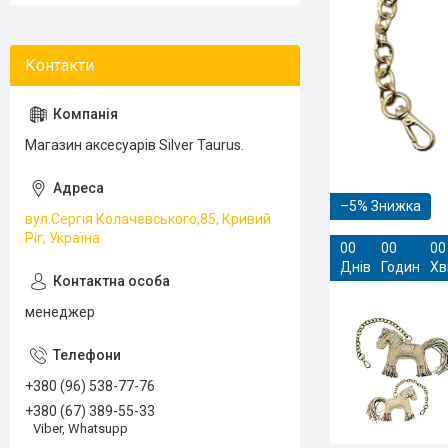
Магазин аксесуарів Silver Taurus.
–5%
вул.Сергія Колачевського,85, Кривий
Ріг, Україна
0
0
0
0
0
0
Днів
Годин
Хв
менеджер
+380 (96) 538-77-76
+380 (67) 389-55-33
Viber, Whatsupp