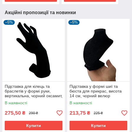
Акційні пропозиції та новинки
–5%
–5%
Підставка для кілець та
Підставка у формі шиї та
браслетів у формі руки,
бюста для прикрас, висота
вертикальна, чорний оксамит,
14 см, чорний велюр
висота 22 см, ширина 8,5 см,
В наявності
В наявності
вживана
275,50
213,75
₴
₴
290 ₴
225 ₴
Купити
Купити