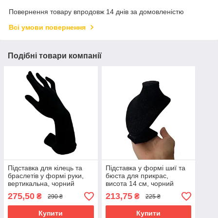
Повернення товару впродовж 14 днів за домовленістю
Всі умови повернення
Подібні товари компанії
Підставка для кілець та
Підставка у формі шиї та
браслетів у формі руки,
бюста для прикрас,
вертикальна, чорний
висота 14 см, чорний
оксамит, висота 22 см,
велюр
275,50
213,75
₴
₴
290 ₴
225 ₴
ширина 8,5 см, вживана
Купити
Купити