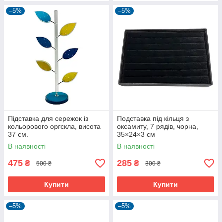
–5%
–5%
Підставка для сережок із
Подставка під кільця з
кольорового оргскла, висота
оксамиту, 7 рядів, чорна,
37 см.
35×24×3 см
В наявності
В наявності
475
285
₴
₴
500 ₴
300 ₴
Купити
Купити
–5%
–5%