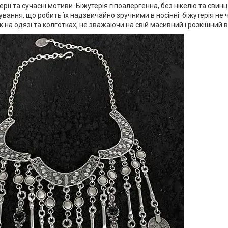
ерії та сучасні мотиви. Біжутерія гіпоалергенна, без нікелю та свин
вання, що робить їх надзвичайно зручними в носінні: біжутерія не ч
 на одязі та колготках, не зважаючи на свій масивний і розкішний 