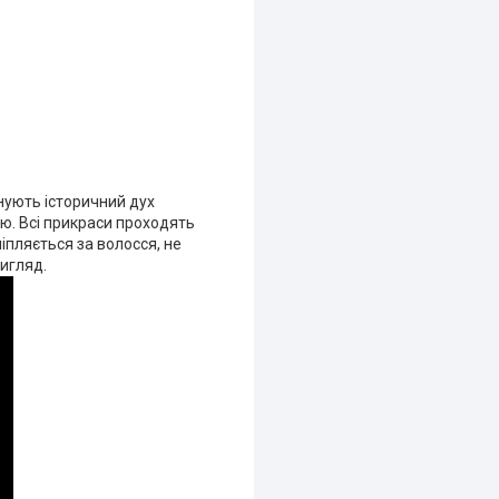
днують історичний дух
цю. Всі прикраси проходять
іпляється за волосся, не
вигляд.