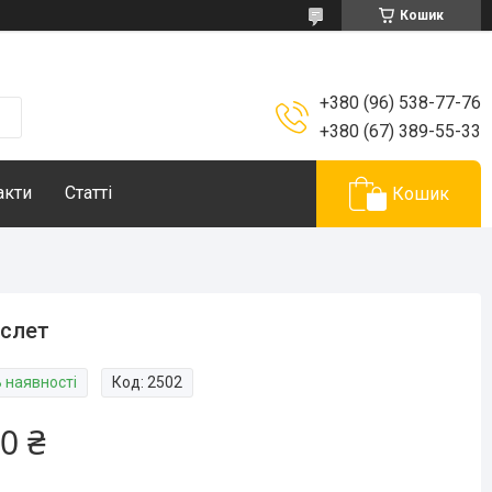
Кошик
+380 (96) 538-77-76
+380 (67) 389-55-33
акти
Статті
Кошик
слет
В наявності
Код:
2502
0 ₴