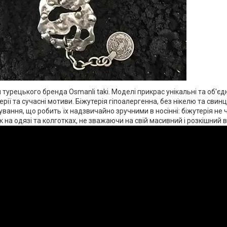
и турецького бренда Osmanli taki. Моделі прикрас унікальні та об'є
ерії та сучасні мотиви. Біжутерія гіпоалергенна, без нікелю та свин
вання, що робить їх надзвичайно зручними в носінні: біжутерія не ч
 на одязі та колготках, не зважаючи на свій масивний і розкішний 