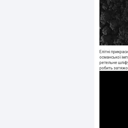
Елітні прикрас
османської імп
ретельне шліфу
робить затяжок