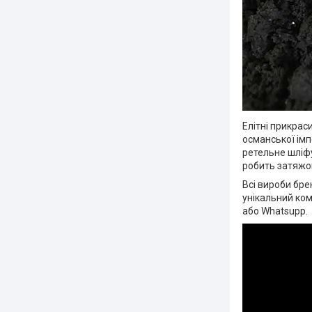
Елітні прикрас
османської імп
ретельне шліфу
робить затяжок
Всі вироби бре
унікальний ком
або Whatsupp.