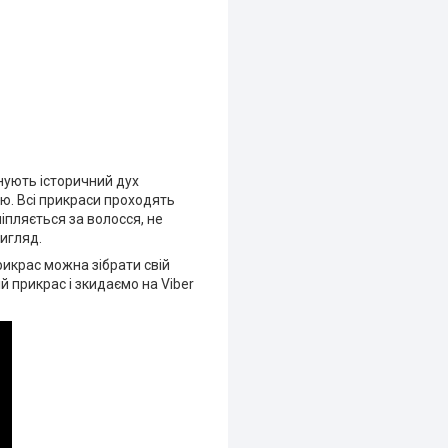
днують історичний дух
цю. Всі прикраси проходять
іпляється за волосся, не
вигляд.
рикрас можна зібрати свій
 прикрас і зкидаємо на Viber