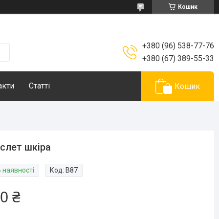
Кошик
+380 (96) 538-77-76
+380 (67) 389-55-33
акти
Статті
Кошик
слет шкіра
В наявності
Код:
В87
0 ₴