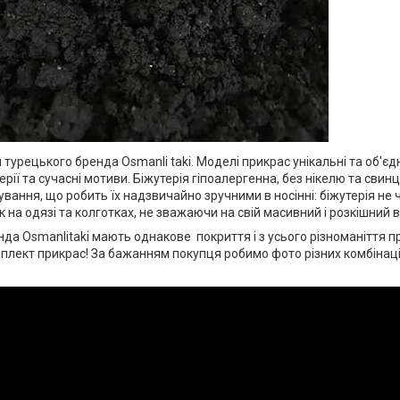
и турецького бренда Osmanli taki. Моделі прикрас унікальні та об'є
ерії та сучасні мотиви. Біжутерія гіпоалергенна, без нікелю та свин
вання, що робить їх надзвичайно зручними в носінні: біжутерія не ч
 на одязі та колготках, не зважаючи на свій масивний і розкішний 
нда Osmanlitaki мають однакове покриття і з усього різноманіття п
плект прикрас! За бажанням покупця робимо фото різних комбінацій