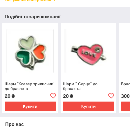
Подібні товари компанії
Шарм "Клевер трилисник"
Шарм " Серце" до
Бра
до браслета
браслета
20
20
300
₴
₴
Купити
Купити
Про нас