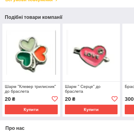
Подібні товари компанії
Шарм "Клевер трилисник"
Шарм " Серце" до
Бра
до браслета
браслета
20
20
300
₴
₴
Купити
Купити
Про нас