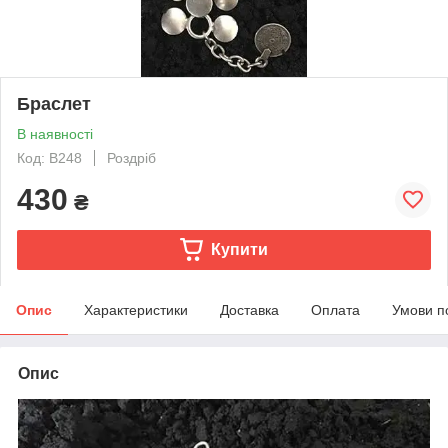
Браслет
В наявності
Код: В248
Роздріб
430
₴
Купити
Опис
Характеристики
Доставка
Оплата
Умови п
Опис