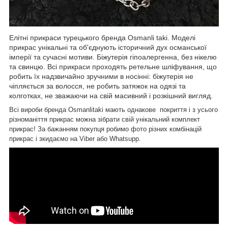
Елітні прикраси турецького бренда Osmanli taki. Моделі
прикрас унікальні та об'єднують історичний дух османської
імперії та сучасні мотиви. Біжутерія гіпоалергенна, без нікелю
та свинцю. Всі прикраси проходять ретельне шліфування, що
робить їх надзвичайно зручними в носінні: біжутерія не
чіпляється за волосся, не робить затяжок на одязі та
колготках, не зважаючи на свій масивний і розкішний вигляд.
Всі вироби бренда Osmanlitaki мають однакове покриття і з усього
різноманіття прикрас можна зібрати свій унікальний комплект
прикрас! За бажанням покупця робимо фото різних комбінацій
прикрас і зкидаємо на Viber або Whatsupp.