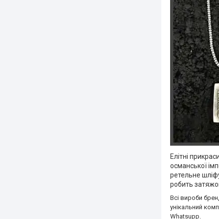
Елітні прикрас
османської імп
ретельне шліфу
робить затяжок
Всі вироби брен
унікальний комп
Whatsupp.