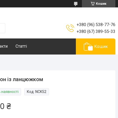
Кошик
+380 (96) 538-77-76
+380 (67) 389-55-33
акти
Статті
Кошик
он із ланцюжком
В наявності
Код:
NCK52
0 ₴