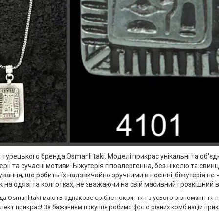
и турецького бренда Osmanli taki. Моделі прикрас унікальні та об'є
ерії та сучасні мотиви. Біжутерія гіпоалергенна, без нікелю та свин
вання, що робить їх надзвичайно зручними в носінні: біжутерія не ч
 на одязі та колготках, не зважаючи на свій масивний і розкішний 
да Osmanlitaki мають однакове срібне покриття і з усього різноманіття 
лект прикрас! За бажанням покупця робимо фото різних комбінацій прикр