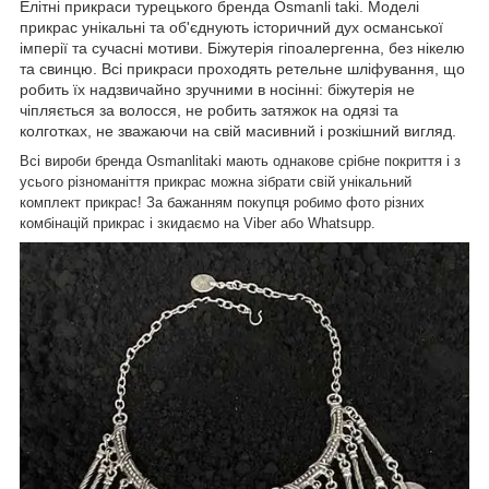
Елітні прикраси турецького бренда Osmanli taki. Моделі
прикрас унікальні та об'єднують історичний дух османської
імперії та сучасні мотиви. Біжутерія гіпоалергенна, без нікелю
та свинцю. Всі прикраси проходять ретельне шліфування, що
робить їх надзвичайно зручними в носінні: біжутерія не
чіпляється за волосся, не робить затяжок на одязі та
колготках, не зважаючи на свій масивний і розкішний вигляд.
Всі вироби бренда Osmanlitaki мають однакове срібне покриття і з
усього різноманіття прикрас можна зібрати свій унікальний
комплект прикрас! За бажанням покупця робимо фото різних
комбінацій прикрас і зкидаємо на Viber або Whatsupp.