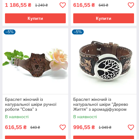
1 186,55
616,55
₴
₴
1 249 ₴
649 ₴
Купити
Купити
–5%
–5%
Браслет жіночий із
Браслет жіночий із
натуральної шкіри ручної
натуральної шкіри "Дерево
роботи "Сова" з
Життя" з аромадіфузором
аромадіфузором Silver
Silver Taurus 9010/16.
В наявності
В наявності
Taurus 9121.
616,55
996,55
₴
₴
649 ₴
1 049 ₴