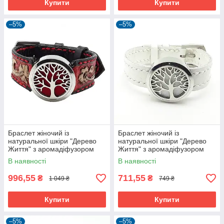
Купити
Купити
–5%
–5%
Браслет жіночий із
Браслет жіночий із
натуральної шкіри "Дерево
натуральної шкіри "Дерево
Життя" з аромадіфузором
Життя" з аромадіфузором
Silver Taurus 9010/26.
Silver Taurus 9010/12.
В наявності
В наявності
996,55
711,55
₴
₴
1 049 ₴
749 ₴
Купити
Купити
–5%
–5%