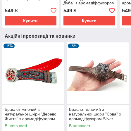
Дуба" з аромадіффузором
аро
549
549
549
₴
₴
Купити
Купити
Акційні пропозиції та новинки
–5%
–5%
Браслет жіночий із
Браслет жіночий з
натуральної шкіри "Дерево
натуральної шкіри "Сова" з
Життя" з аромадіфузором
аромадіфузором Silver
Silver Taurus 9010/32
Taurus 9121/3.
В наявності
В наявності