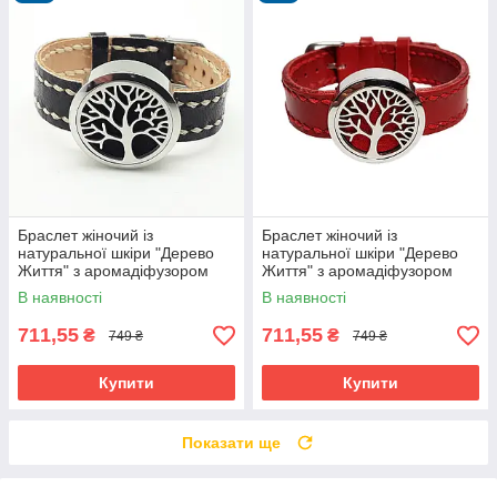
Браслет жіночий із
Браслет жіночий із
натуральної шкіри "Дерево
натуральної шкіри "Дерево
Життя" з аромадіфузором
Життя" з аромадіфузором
Silver Taurus 9010/14.
Silver Taurus 9010/4.
В наявності
В наявності
711,55
711,55
₴
₴
749 ₴
749 ₴
Купити
Купити
Показати ще