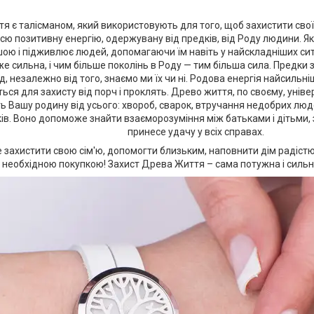
я є талісманом, який використовують для того, щоб захистити своїх 
ю позитивну енергію, одержувану від предків, від Роду людини. Як 
ою і підживлює людей, допомагаючи їм навіть у найскладніших сит
е сильна, і чим більше поколінь в Роду — тим більша сила. Предки
ід, незалежно від того, знаємо ми їх чи ні. Родова енергія найсильні
ься для захисту від порч і проклять. Древо життя, по своєму, уніве
ь Вашу родину від усього: хвороб, сварок, втручання недобрих люд
ів. Воно допоможе знайти взаєморозуміння між батьками і дітьми, 
принесе удачу у всіх справах.
 захистити свою сім'ю, допомогти близьким, наповнити дім радістю
 необхідною покупкою! Захист Древа Життя – сама потужна і сильн