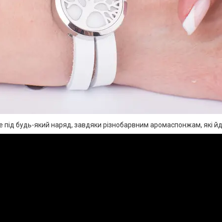
е під будь-який наряд, завдяки різнобарвним аромаспонжам, які йд