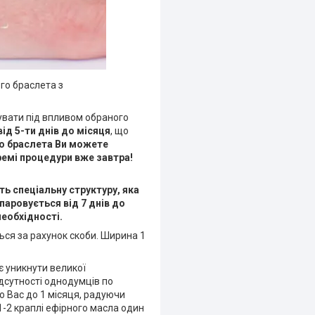
го браслета з
увати під впливом обраного
від 5-ти днів до місяця
, що
о браслета Ви можете
ремі процедури вже завтра!
 спеціальну структуру, яка
паровується від 7 днів до
необхідності.
ся за рахунок скоби. Ширина 1
є уникнути великої
дсутності однодумців по
о Вас до 1 місяця, радуючи
-2 краплі ефірного масла один