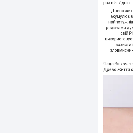
раз в 5-7 днів.
Древо житт
акумулює вс
найпотужніш
родичами дуж
свій Р
використовуєт
захистит
зловмисник
Якщо Ви хочете
Древо Життя є