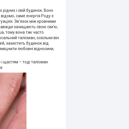
рідних і свій будинок. Воно
відомо, саме енергія Роду є
уаціях. Зв'язок між кровними
 завжди захищають свою сім'ю,
ша, тому вона так часто
рсальний талісман, оскільки він
ей, захистить будинок від
зміцнити любовні відносини,
 і щастям – тоді талісман
а.