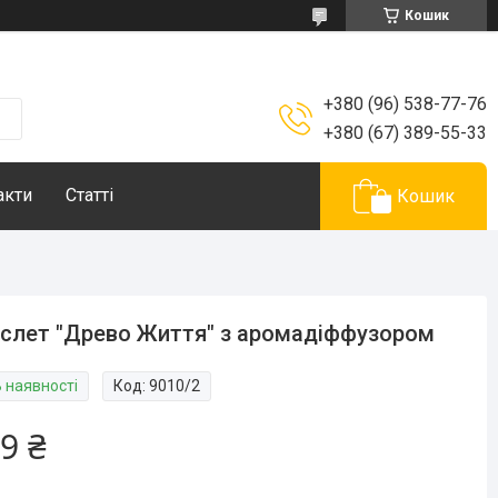
Кошик
+380 (96) 538-77-76
+380 (67) 389-55-33
акти
Статті
Кошик
слет "Древо Життя" з аромадіффузором
В наявності
Код:
9010/2
9 ₴