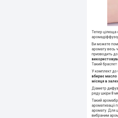
Тепер цілюща 
аромадіффузо
Ви можете пом
аромату весь ч
призводить до 
використовува
Такий браслет
У комплект до
вбирає масло 
місяця в зале
Діаметр дифуз
ряду шкіри 8 м
Такий аромабра
ароматизації п
аромату. Для ц
вибраним арома