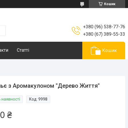
Кошик
+380 (96) 538-77-76
+380 (67) 389-55-33
акти
Статті
Кошик
ьє з Аромакулоном "Дерево Життя"
В наявності
Код:
9998
0 ₴