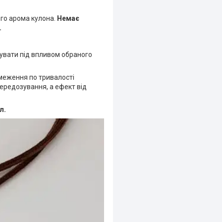
го арома кулона.
Немає
.
увати під впливом обраного
бмеження по тривалості
ередозування, а ефект від
л.