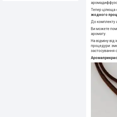
аромадиффузор
Тепер цілюща 
жодного проце
До комплекту 
Ви можете пом
аромату.
На відміну від
процедури: зм
застосування 
Аромаприкрас