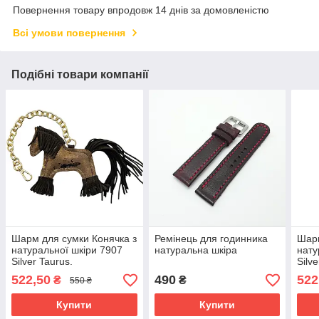
Повернення товару впродовж 14 днів за домовленістю
Всі умови повернення
Подібні товари компанії
Шарм для сумки Конячка з
Ремінець для годинника
Шарм
натуральної шкіри 7907
натуральна шкіра
нату
Silver Taurus.
Silve
522,50
490
522
₴
₴
550 ₴
Купити
Купити