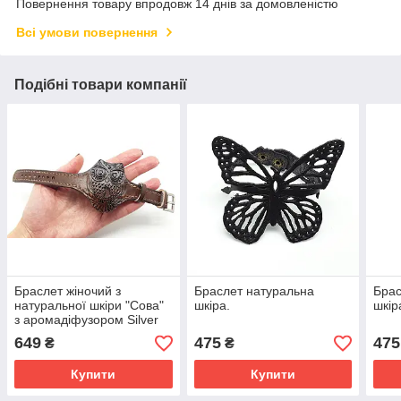
Повернення товару впродовж 14 днів за домовленістю
Всі умови повернення
Подібні товари компанії
Браслет жіночий з
Браслет натуральна
Брас
натуральної шкіри "Сова"
шкіра.
шкір
з аромадіфузором Silver
Taurus 9121/3.
649
475
475
₴
₴
Купити
Купити