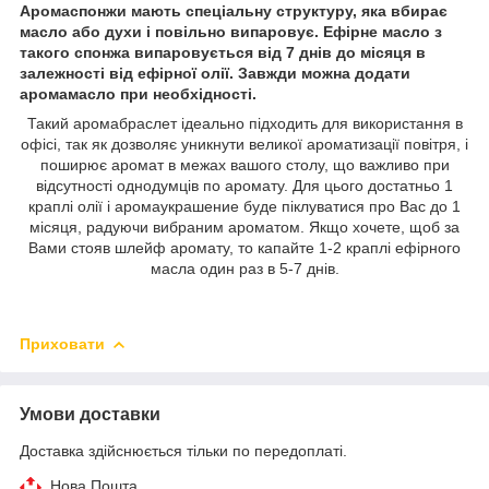
Аромаспонжи мають спеціальну структуру, яка вбирає
масло або духи і повільно випаровує. Ефірне масло з
такого спонжа випаровується від 7 днів до місяця в
залежності від ефірної олії. Завжди можна додати
аромамасло при необхідності.
Такий аромабраслет ідеально підходить для використання в
офісі, так як дозволяє уникнути великої ароматизації повітря, і
поширює аромат в межах вашого столу, що важливо при
відсутності однодумців по аромату. Для цього достатньо 1
краплі олії і аромаукрашение буде піклуватися про Вас до 1
місяця, радуючи вибраним ароматом. Якщо хочете, щоб за
Вами стояв шлейф аромату, то капайте 1-2 краплі ефірного
масла один раз в 5-7 днів.
Приховати
Умови доставки
Доставка здійснюється тільки по передоплаті.
Нова Пошта