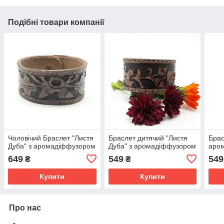
Подібні товари компанії
Чоловічий Браслет "Листя
Браслет дитячий "Листя
Брас
Дуба" з аромадіффузором
Дуба" з аромадіффузором
аро
649
549
549
₴
₴
Купити
Купити
Про нас