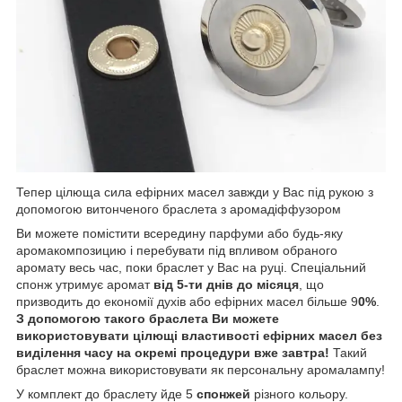
Тепер цілюща сила ефірних масел завжди у Вас під рукою з
допомогою витонченого браслета з аромадіффузором
Ви можете помістити всередину парфуми або будь-яку
аромакомпозицию і перебувати під впливом обраного
аромату весь час, поки браслет у Вас на руці. Спеціальний
спонж утримує аромат
від 5-ти днів до місяця
, що
призводить до економії духів або ефірних масел більше 9
0%
.
З допомогою такого браслета Ви можете
використовувати цілющі властивості ефірних масел без
виділення часу на окремі процедури вже завтра!
Такий
браслет можна використовувати як персональну аромалампу!
У комплект до браслету йде 5
спонжей
різного кольору.